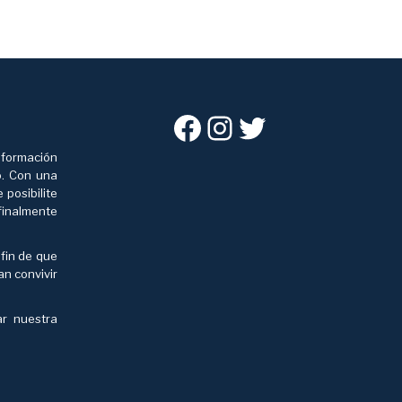
Facebook
Instagram
Twitter
 formación
o. Con una
posibilite
finalmente
 fin de que
an convivir
ar nuestra