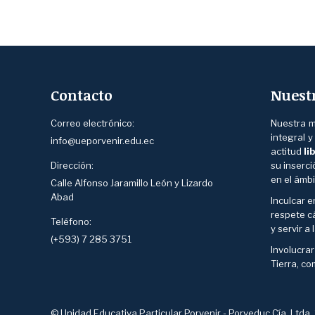
Contacto
Nuest
Correo electrónico:
Nuestra m
integral 
info@ueporvenir.edu.ec
actitud
li
Dirección:
su inserc
en el ámbi
Calle Alfonso Jaramillo León y Lizardo
Abad
Inculcar e
respete cá
Teléfono:
y servir a
(+593) 7 285 3751
Involucra
Tierra, co
© Unidad Educativa Particular Porvenir - Porveduc Cía. Ltda