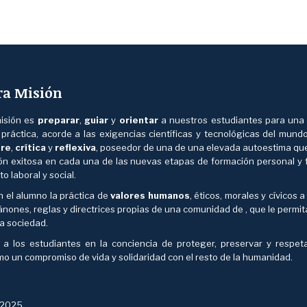
ra Misión
isión es
preparar
,
guiar
y
orientar
a nuestros estudiantes para una
y práctica, acorde a las exigencias científicas y tecnológicas del mund
bre
,
crítica
y
reflexiva
, poseedor de una de una elevada autoestima que 
ión exitosa en cada una de las nuevas etapas de formación personal y 
to laboral y social.
n el alumno la práctica de
valores humanos
, éticos, morales y cívicos a
nones, reglas y directrices propias de una comunidad de , que le permit
 la sociedad.
r a los estudiantes en la conciencia de proteger, preservar y respet
mo un compromiso de vida y solidaridad con el resto de la humanidad.
. 2025