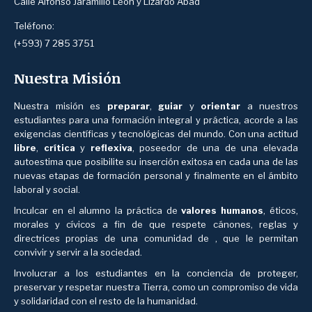
Calle Alfonso Jaramillo León y Lizardo Abad
Teléfono:
(+593) 7 285 3751
Nuestra Misión
Nuestra misión es
preparar
,
guiar
y
orientar
a nuestros
estudiantes para una formación integral y práctica, acorde a las
exigencias científicas y tecnológicas del mundo. Con una actitud
libre
,
crítica
y
reflexiva
, poseedor de una de una elevada
autoestima que posibilite su inserción exitosa en cada una de las
nuevas etapas de formación personal y finalmente en el ámbito
laboral y social.
Inculcar en el alumno la práctica de
valores humanos
, éticos,
morales y cívicos a fin de que respete cánones, reglas y
directrices propias de una comunidad de , que le permitan
convivir y servir a la sociedad.
Involucrar a los estudiantes en la conciencia de proteger,
preservar y respetar nuestra Tierra, como un compromiso de vida
y solidaridad con el resto de la humanidad.