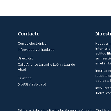
Contacto
Nuest
Correo electrónico:
Nuestra m
integral 
info@ueporvenir.edu.ec
actitud
li
Dirección:
su inserc
en el ámbi
Calle Alfonso Jaramillo León y Lizardo
Abad
Inculcar e
respete cá
Teléfono:
y servir a
(+593) 7 285 3751
Involucra
Tierra, co
© Unidad Educativa Particular Porvenir - Porveduc Cía. Ltda