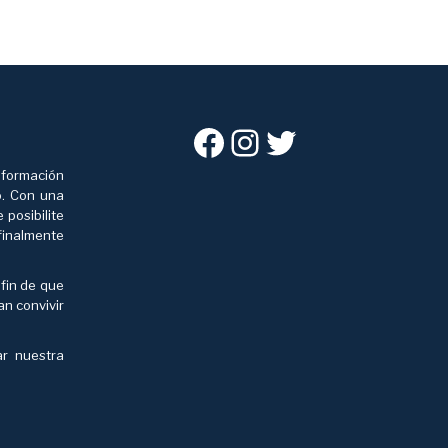
Facebook
Instagram
Twitter
 formación
o. Con una
posibilite
finalmente
 fin de que
an convivir
ar nuestra