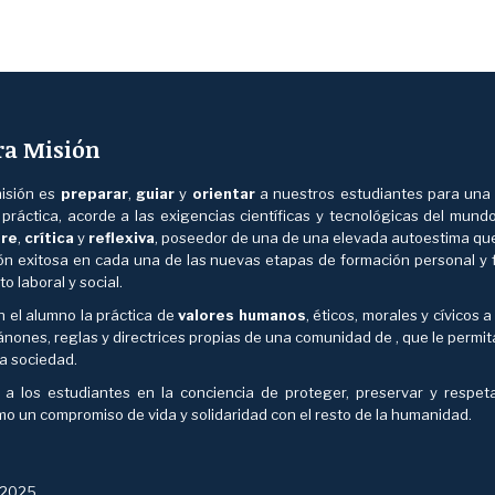
ra Misión
isión es
preparar
,
guiar
y
orientar
a nuestros estudiantes para una
y práctica, acorde a las exigencias científicas y tecnológicas del mund
bre
,
crítica
y
reflexiva
, poseedor de una de una elevada autoestima que 
ión exitosa en cada una de las nuevas etapas de formación personal y 
to laboral y social.
n el alumno la práctica de
valores humanos
, éticos, morales y cívicos a
nones, reglas y directrices propias de una comunidad de , que le permit
 la sociedad.
r a los estudiantes en la conciencia de proteger, preservar y respet
mo un compromiso de vida y solidaridad con el resto de la humanidad.
. 2025