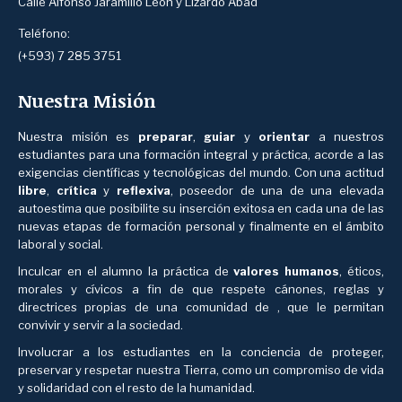
Calle Alfonso Jaramillo León y Lizardo Abad
Teléfono:
(+593) 7 285 3751
Nuestra Misión
Nuestra misión es
preparar
,
guiar
y
orientar
a nuestros
estudiantes para una formación integral y práctica, acorde a las
exigencias científicas y tecnológicas del mundo. Con una actitud
libre
,
crítica
y
reflexiva
, poseedor de una de una elevada
autoestima que posibilite su inserción exitosa en cada una de las
nuevas etapas de formación personal y finalmente en el ámbito
laboral y social.
Inculcar en el alumno la práctica de
valores humanos
, éticos,
morales y cívicos a fin de que respete cánones, reglas y
directrices propias de una comunidad de , que le permitan
convivir y servir a la sociedad.
Involucrar a los estudiantes en la conciencia de proteger,
preservar y respetar nuestra Tierra, como un compromiso de vida
y solidaridad con el resto de la humanidad.