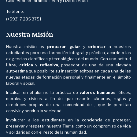
Calle Alfonso Jaramillo León y Lizardo Abad
Teléfono:
(+593) 7 285 3751
Nuestra Misión
Nuestra misión es
preparar
,
guiar
y
orientar
a nuestros
estudiantes para una formación integral y práctica, acorde a las
exigencias científicas y tecnológicas del mundo. Con una actitud
libre
,
crítica
y
reflexiva
, poseedor de una de una elevada
autoestima que posibilite su inserción exitosa en cada una de las
nuevas etapas de formación personal y finalmente en el ámbito
laboral y social.
Inculcar en el alumno la práctica de
valores humanos
, éticos,
morales y cívicos a fin de que respete cánones, reglas y
directrices propias de una comunidad de , que le permitan
convivir y servir a la sociedad.
Involucrar a los estudiantes en la conciencia de proteger,
preservar y respetar nuestra Tierra, como un compromiso de vida
y solidaridad con el resto de la humanidad.