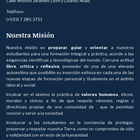
Calle Alfonso Jaramillo León y Lizardo Abad
Teléfono:
(+593) 7 285 3751
Nuestra Misión
Nuestra misión es
preparar
,
guiar
y
orientar
a nuestros
estudiantes para una formación integral y práctica, acorde a las
exigencias científicas y tecnológicas del mundo. Con una actitud
libre
,
crítica
y
reflexiva
, poseedor de una de una elevada
autoestima que posibilite su inserción exitosa en cada una de las
nuevas etapas de formación personal y finalmente en el ámbito
laboral y social.
Inculcar en el alumno la práctica de
valores humanos
, éticos,
morales y cívicos a fin de que respete cánones, reglas y
directrices propias de una comunidad de , que le permitan
convivir y servir a la sociedad.
Involucrar a los estudiantes en la conciencia de proteger,
preservar y respetar nuestra Tierra, como un compromiso de vida
y solidaridad con el resto de la humanidad.